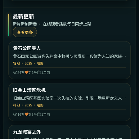
最新更新
新片新剧新番 · 在线观看播放每日同步上架
查看更多
1:48:30
美国
黄石公园寻人
最新
黄石国家公园游客失踪案中救援队员发现一段鲜为人知的家族秘
密。
冒险
·
2025
·
电影
24万
7.1千
1年前
1:33:39
美国
旧金山湾区危机
最新
旧金山湾区基因实验室一次失控的实验，引发一场重新定义人类
的危机。
科幻
·
2025
·
电影
16万
5.3千
1年前
2:23:26
中国香港
九龙城寨之外
最新