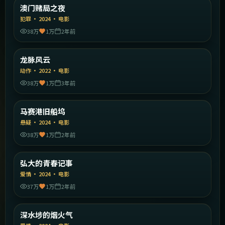
中国香港
澳门赌局之夜
精选
犯罪
·
2024
·
电影
38万
1万
2年前
1:36:33
中国香港
龙脉风云
精选
动作
·
2022
·
电影
38万
1万
3年前
1:40:56
法国
马赛港旧船坞
精选
悬疑
·
2024
·
电影
38万
1万
2年前
1:38:31
韩国
弘大的青春记事
精选
爱情
·
2024
·
电影
37万
1万
2年前
1:53:51
中国香港
深水埗的烟火气
精选