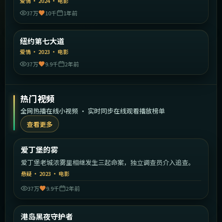
爱情
·
2024
·
电影
37万
10千
1年前
2:17:40
美国
纽约第七大道
精选
爱情
·
2023
·
电影
37万
9.9千
2年前
热门视频
全网热播在线小视频 · 实时同步在线观看播放榜单
查看更多
2:14:50
英国
爱丁堡的雾
热门
爱丁堡老城浓雾里相继发生三起命案，独立调查员介入追查。
悬疑
·
2023
·
电影
37万
9.9千
2年前
2:15:02
中国香港
港岛黑夜守护者
热门