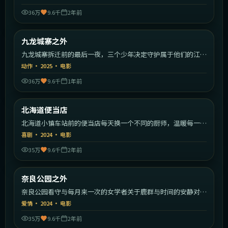
36万
9.6千
2年前
2:23:26
中国香港
九龙城寨之外
热门
九龙城寨拆迁前的最后一夜，三个少年决定守护属于他们的江
湖。
动作
·
2025
·
电影
36万
9.6千
1年前
1:46:02
日本
北海道便当店
热门
北海道小镇车站前的便当店每天换一个不同的厨师，温暖每一个
赶车人。
喜剧
·
2024
·
电影
35万
9.6千
2年前
2:11:16
日本
奈良公园之外
热门
奈良公园看守与每月来一次的女学者关于鹿群与时间的安静对
话。
爱情
·
2024
·
电影
35万
9.6千
2年前