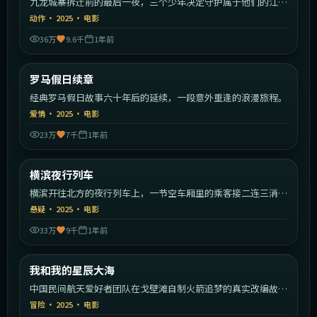
九龙城寨拆迁前的最后一夜，三个少年决定守护属于他们的江
湖。
动作
·
2025
·
电影
36万
9.6千
1年前
1:43:09
意大利
罗马假日续章
最新
经典罗马假日故事六十年后的延续，一段意外重逢的浪漫旅程。
爱情
·
2025
·
电影
23万
7千
1年前
1:40:19
日本
横滨夜行列车
最新
横滨开往北方的夜行列车上，一节空车厢里的乘客接二连三消
失。
悬疑
·
2025
·
电影
33万
9千
1年前
1:44:49
中国大陆
我和我的星辰大海
最新
中国民间航天爱好者团队在戈壁滩自制火箭追梦的真实改编故
事。
冒险
·
2025
·
电影