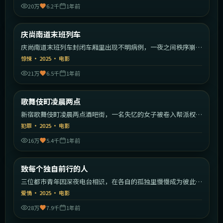
20万
6.2千
1年前
2:21:55
韩国
庆尚南道末班列车
最新
庆尚南道末班列车封闭车厢里出现不明病例，一夜之间秩序崩
塌。
惊悚
·
2025
·
电影
21万
6.5千
1年前
2:26:59
日本
歌舞伎町凌晨两点
最新
新宿歌舞伎町凌晨两点酒吧街，一名失忆的女子被卷入帮派权力
斗争。
犯罪
·
2025
·
电影
16万
5.4千
1年前
2:16:23
中国大陆
致每个独自前行的人
最新
三位都市青年因深夜电台相识，在各自的孤独里慢慢成为彼此的
灯塔。
爱情
·
2025
·
电影
28万
7.9千
1年前
2:05:22