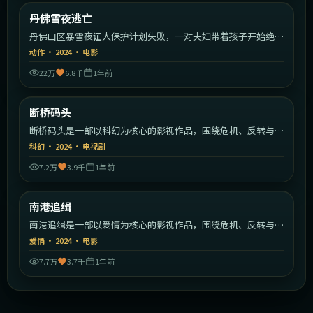
美国
丹佛雪夜逃亡
最新
丹佛山区暴雪夜证人保护计划失败，一对夫妇带着孩子开始绝命
逃亡。
动作
·
2024
·
电影
22万
6.8千
1年前
1:39:59
英国
断桥码头
最新
断桥码头是一部以科幻为核心的影视作品，围绕危机、反转与人
物成长展开，整体节奏紧凑，值得推荐观看。
科幻
·
2024
·
电视剧
7.2万
3.9千
1年前
1:25:09
英国
南港追缉
最新
南港追缉是一部以爱情为核心的影视作品，围绕危机、反转与人
物成长展开，整体节奏紧凑，值得推荐观看。
爱情
·
2024
·
电影
7.7万
3.7千
1年前