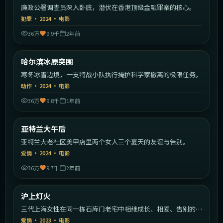
廉政公署调查员深入卧底，潜伏在香港顶级金融罪案的核心。
犯罪
·
2024
·
电影
36万
9.9千
2年前
1:47:39
中国大陆
哈尔滨冰原突围
热门
寒冬冰雪边境，一支特战小队执行掩护科学家撤离的极限任务。
动作
·
2024
·
电影
36万
9.8千
1年前
2:00:52
美国
亚特兰大午后
热门
亚特兰大老社区美甲店里两个女人三个夏天的友谊与告别。
爱情
·
2024
·
电影
36万
9.7千
2年前
2:11:36
中国大陆
沪上灯火
热门
三代上海女性在同一栋石库门老宅中相继成长、相爱、告别的年
代故事。
爱情
·
2023
·
电影